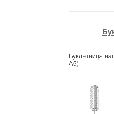
Бу
Буклетница на
А5)