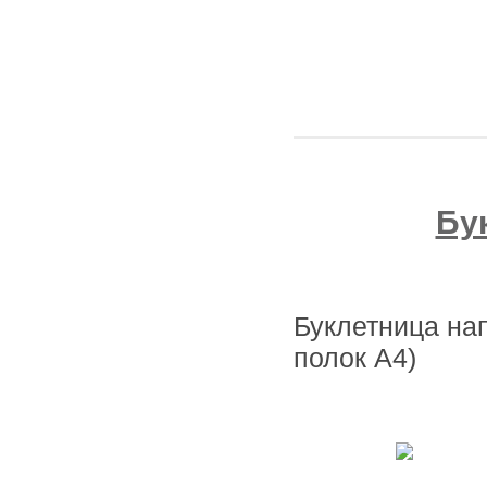
Бу
Буклетница на
полок А4)