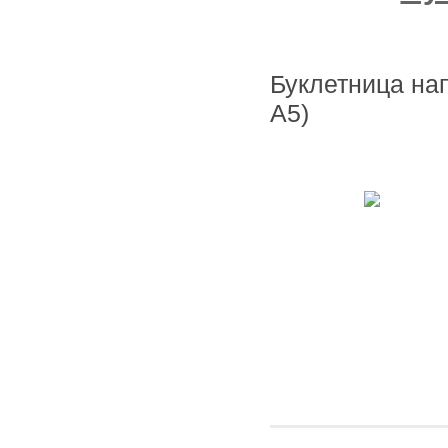
Буклетница на
А5)