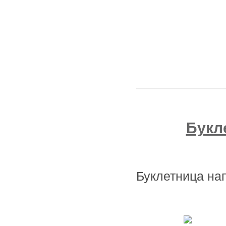
Букл
Буклетница на