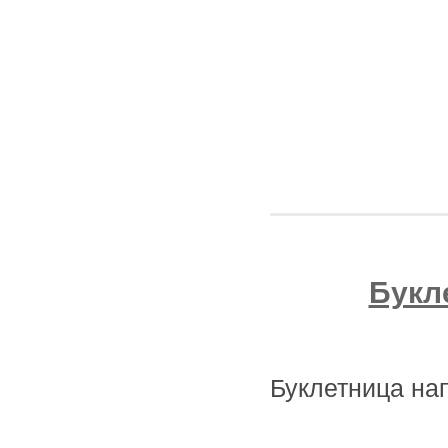
Букл
Буклетница на