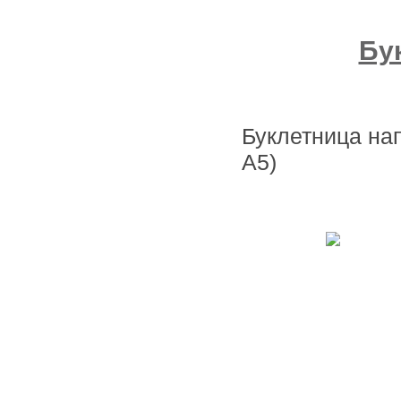
Бу
Буклетница на
А5)