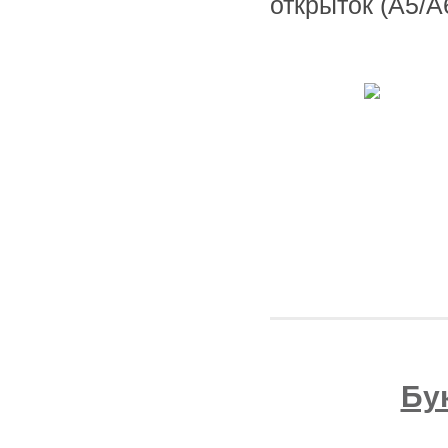
открыток (А5/А
Бу