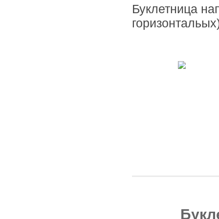
Буклетница на
горизонтальых
Букл