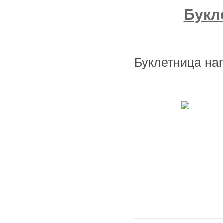
Букл
Буклетница на