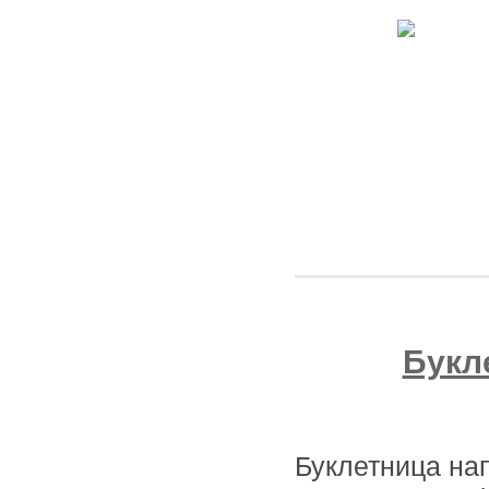
Букл
Буклетница на