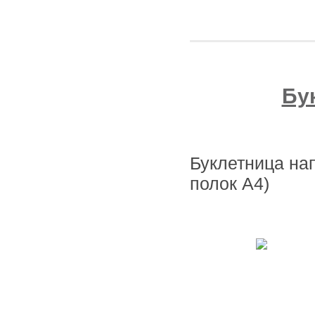
Бу
Буклетница на
полок А4)