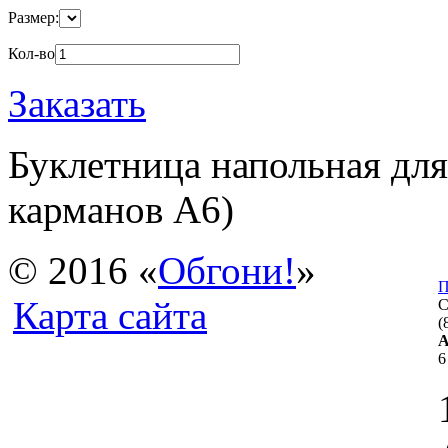
Размер:
Кол-во
Заказать
Буклетница напольная дл
карманов А6)
© 2016 «
Обгон
и
!
»
П
Карта сайта
С
(
А
6