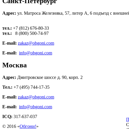
Санкт-Петербург
Адрес:
ул. Матроса Железняка, 57, литер А, 6 подъезд с внешне
тел.:
+7 (812)
676-80-33
тел.:
8 (800) 500-74-97
E-mail:
zakaz@obgoni.com
E-mail:
info@obgoni.com
Москва
Адрес:
Дмитровское шоссе д. 90, корп. 2
Тел.:
+7 (495) 744-17-35
E-mail:
zakaz@obgoni.com
E-mail:
info@obgoni.com
ICQ:
317-637-037
П
С
© 2016 «
Обгон
и
!
»