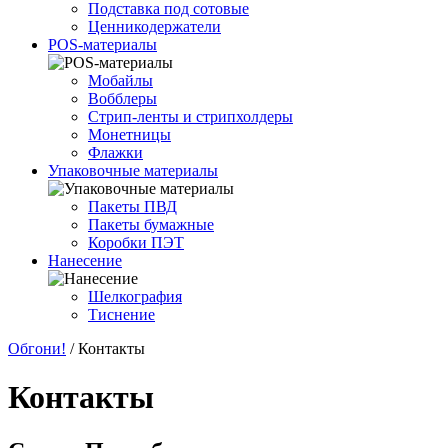
Подставка под сотовые
Ценникодержатели
POS-материалы
Мобайлы
Вобблеры
Cтрип-ленты и стрипхолдеры
Монетницы
Флажки
Упаковочные материалы
Пакеты ПВД
Пакеты бумажные
Коробки ПЭТ
Нанесение
Шелкография
Тиснение
Обгони!
/
Контакты
Контакты