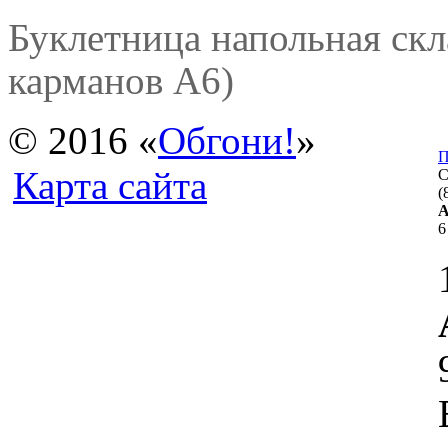
Буклетница напольная скл
карманов А6)
© 2016 «
Обгон
и
!
»
П
Карта сайта
С
(
А
6