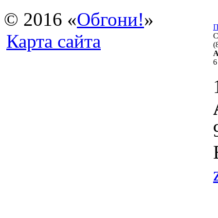
© 2016 «
Обгон
и
!
»
П
Карта сайта
С
(
А
6