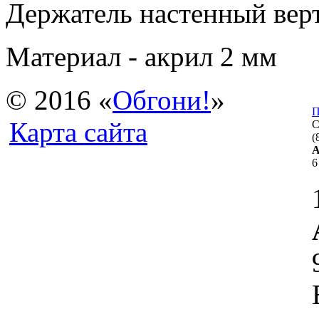
Держатель настенный вер
Материал - акрил 2 мм
© 2016 «
Обгон
и
!
»
П
Карта сайта
С
(
А
6