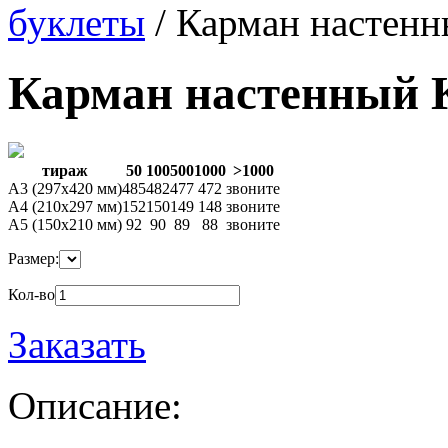
буклеты
/
Карман настен
Карман настенный 
тираж
50
100
500
1000
>1000
А3 (297х420 мм)
485
482
477
472
звоните
А4 (210х297 мм)
152
150
149
148
звоните
А5 (150х210 мм)
92
90
89
88
звоните
Размер:
Кол-во
Заказать
Описание: