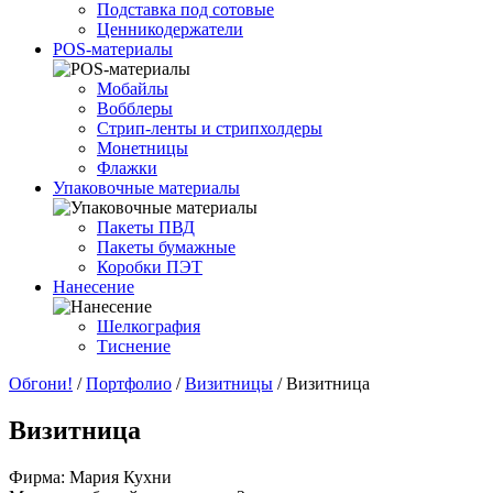
Подставка под сотовые
Ценникодержатели
POS-материалы
Мобайлы
Вобблеры
Cтрип-ленты и стрипхолдеры
Монетницы
Флажки
Упаковочные материалы
Пакеты ПВД
Пакеты бумажные
Коробки ПЭТ
Нанесение
Шелкография
Тиснение
Обгони!
/
Портфолио
/
Визитницы
/
Визитница
Визитница
Фирма: Мария Кухни