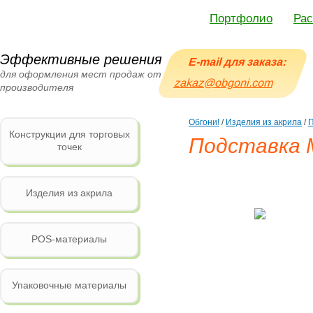
Портфолио
Рас
Эффективные решения
E-mail для заказа:
для оформления мест продаж от
zakaz@obgoni.com
производителя
Обгони!
/
Изделия из акрила
/
П
Конструкции для торговых
Подставка 
точек
Изделия из акрила
POS-материалы
Упаковочные материалы