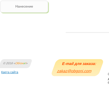
Нанесение
© 2016 «
Обгон
и
!
»
E-mail для заказа:
zakaz@obgoni.com
Карта сайта