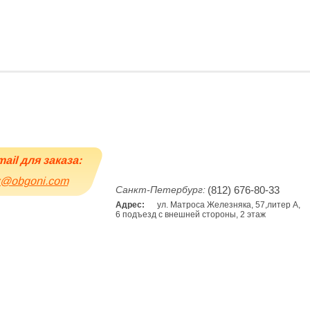
Портфолио
Расчет заказа
Кон
mail для заказа:
z@obgoni.com
Санкт-Петербург:
(812)
676-80-33
Адрес:
ул. Матроса Железняка, 57,литер А,
6 подъезд с внешней стороны, 2 этаж