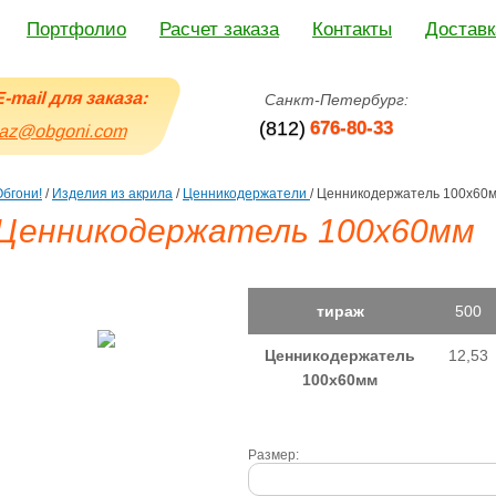
Портфолио
Расчет заказа
Контакты
Доставк
E-mail для заказа:
Санкт-Петербург:
(812)
676-80-33
az@obgoni.com
Обгони!
/
Изделия из акрила
/
Ценникодержатели
/
Ценникодержатель 100х60
Ценникодержатель 100х60мм
тираж
500
Ценникодержатель
12,53
100х60мм
Размер: